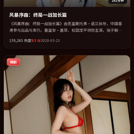
141分钟
风暴序曲：终局一战加长篇
《风暴序曲：终局一战加长篇》由克里斯托弗·诺兰执导，中国香
港参与出品与发行。基里安·墨菲、松田龙平领衔主演，张子枫、
蒂尔达·斯文顿、宋康昊、巩俐联袂出演。在信任崩塌与自我救赎
159,265
热度
9.3
分
2020-03-23
之间反复拉扯。全片以「动作」类型为骨架，在叙事、表演与视听
上力求统一。定于 2020-05-04 在内地院线及主流平台同步亮相，
2020 年度话题片中口碑稳健，适合喜欢强情节与人物弧光的观众完
韩剧
整观看。