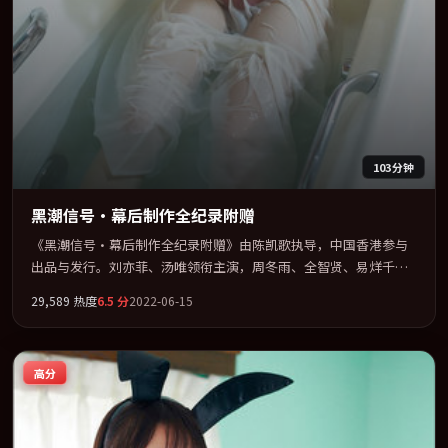
103分钟
黑潮信号·幕后制作全纪录附赠
《黑潮信号·幕后制作全纪录附赠》由陈凯歌执导，中国香港参与
出品与发行。刘亦菲、汤唯领衔主演，周冬雨、全智贤、易烊千
玺、张家辉联袂出演。多条时间线交织，真相在最后一刻才缓缓合
29,589
热度
6.5
分
2022-06-15
拢。全片以「冒险」类型为骨架，在叙事、表演与视听上力求统
一。定于 2022-03-13 在内地院线及主流平台同步亮相，2022 年度
话题片中口碑稳健，适合喜欢强情节与人物弧光的观众完整观看。
高分