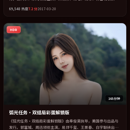
演。视听语言实验感十足，却不失叙事上的共情力。全片以「悬
69,548
热度
7.2
分
2017-03-20
疑」类型为骨架，在叙事、表演与视听上力求统一。定于 2017-07-
19 在内地院线及主流平台同步亮相，2017 年度话题片中口碑稳健，
适合喜欢强情节与人物弧光的观众完整观看。
HDR
165分钟
弧光任务·双结局彩蛋解锁版
《弧光任务·双结局彩蛋解锁版》由奉俊昊执导，美国参与出品与
发行。郭富城、周迅领衔主演，易烊千玺、王景春、白宇联袂出