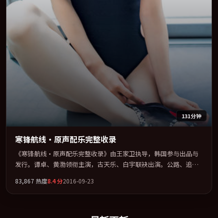
131分钟
寒锋航线·原声配乐完整收录
《寒锋航线·原声配乐完整收录》由王家卫执导，韩国参与出品与
发行。谭卓、黄渤领衔主演，古天乐、白宇联袂出演。公路、追车
与心理战三线并进，张力持续堆叠。全片以「剧情」类型为骨架，
83,867
热度
8.4
分
2016-09-23
在叙事、表演与视听上力求统一。定于 2016-09-10 在内地院线及主
流平台同步亮相，2016 年度话题片中口碑稳健，适合喜欢强情节与
人物弧光的观众完整观看。