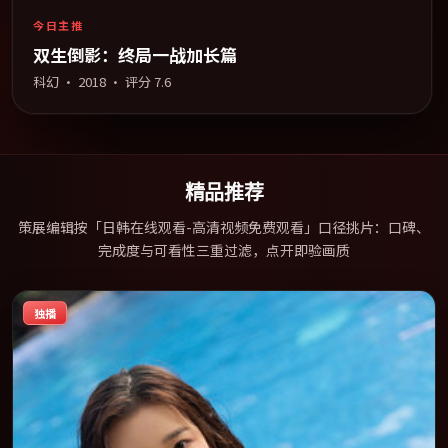
今日主推
双生倒影：终局一战加长篇
科幻
·
2018
· 评分
7.6
精品推荐
策展编辑按「日韩在线观看-高清视频免费观看」口径挑片：口碑、
完成度与可看性三重过滤，点开即验画质
独播