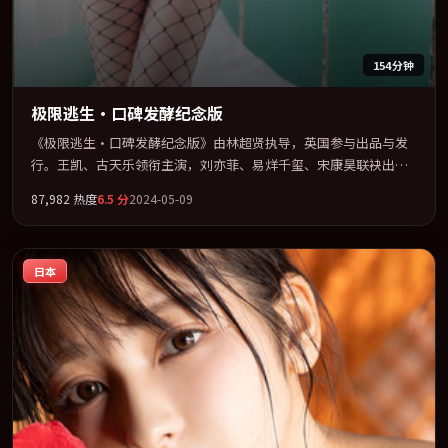
154分钟
极限逃生·口碑发酵纪念版
《极限逃生·口碑发酵纪念版》由林超贤执导，英国参与出品与发
行。王凯、古天乐领衔主演，刘亦菲、易烊千玺、宋康昊联袂出
演。把一场意外写成对命运与选择的漫长追问。全片以「动作」类
87,982
热度
6.5
分
2024-05-09
型为骨架，在叙事、表演与视听上力求统一。定于 2024-01-22 在内
地院线及主流平台同步亮相，2024 年度话题片中口碑稳健，适合喜
欢强情节与人物弧光的观众完整观看。
日本