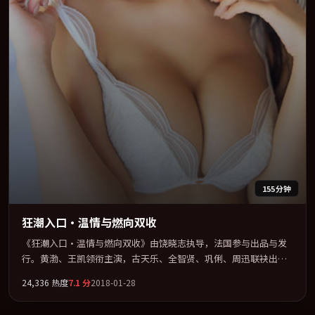
155分钟
狂潮入口·温情与燃向双收
《狂潮入口·温情与燃向双收》由饶晓志执导，法国参与出品与发
行。黄渤、王凯领衔主演，古天乐、全智贤、巩俐、周迅联袂出
演。以冷峻镜头剖开都市缝隙里的人性温度。全片以「奇幻」类型
24,336
热度
7.1
分
2018-01-28
为骨架，在叙事、表演与视听上力求统一。定于 2018-10-14 在内地
院线及主流平台同步亮相，2018 年度话题片中口碑稳健，适合喜欢