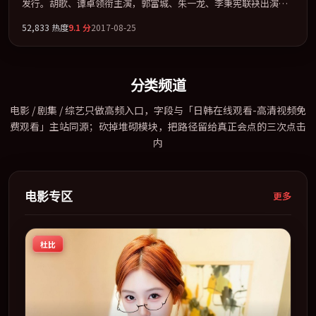
发行。胡歌、谭卓领衔主演，郭富城、朱一龙、李秉宪联袂出演。
把一场意外写成对命运与选择的漫长追问。全片以「战争」类型为
52,833
热度
9.1
分
2017-08-25
骨架，在叙事、表演与视听上力求统一。定于 2017-03-04 在内地院
线及主流平台同步亮相，2017 年度话题片中口碑稳健，适合喜欢强
情节与人物弧光的观众完整观看。
分类频道
电影 / 剧集 / 综艺只做高频入口，字段与「日韩在线观看-高清视频免
费观看」主站同源；砍掉堆砌模块，把路径留给真正会点的三次点击
内
电影专区
更多
杜比