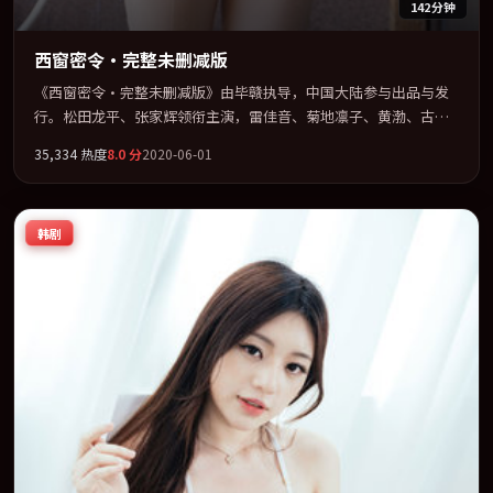
142分钟
西窗密令·完整未删减版
《西窗密令·完整未删减版》由毕赣执导，中国大陆参与出品与发
行。松田龙平、张家辉领衔主演，雷佳音、菊地凛子、黄渤、古天
乐联袂出演。用悬疑外壳包裹对家庭与归属的柔软书写。全片以
35,334
热度
8.0
分
2020-06-01
「剧情」类型为骨架，在叙事、表演与视听上力求统一。定于
2020-05-24 在内地院线及主流平台同步亮相，2020 年度话题片中口
碑稳健，适合喜欢强情节与人物弧光的观众完整观看。
韩剧