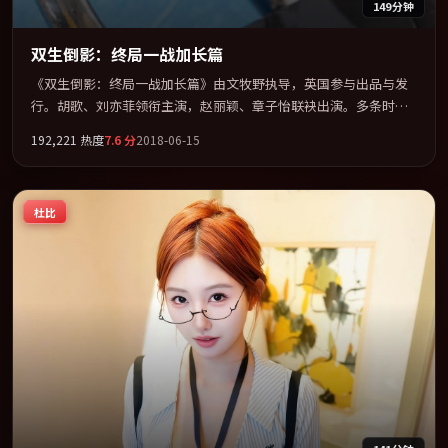
149分钟
双生倒影：终局一战加长篇
《双生倒影：终局一战加长篇》由文牧野执导，英国参与出品与发
行。胡歌、刘亦菲领衔主演，赵丽颖、章子怡联袂出演。多条时间
线交织，真相在最后一刻才缓缓合拢。全片以「科幻」类型为骨
192,221
热度
7.6
分
2018-06-15
架，在叙事、表演与视听上力求统一。定于 2018-09-24 在内地院线
及主流平台同步亮相，2018 年度话题片中口碑稳健，适合喜欢强情
节与人物弧光的观众完整观看。
杜比