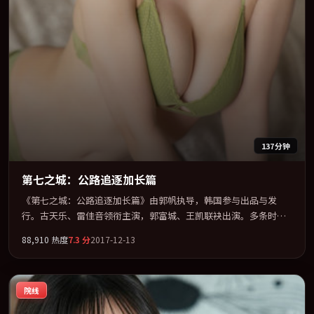
137分钟
第七之城：公路追逐加长篇
《第七之城：公路追逐加长篇》由郭帆执导，韩国参与出品与发
行。古天乐、雷佳音领衔主演，郭富城、王凯联袂出演。多条时间
线交织，真相在最后一刻才缓缓合拢。全片以「冒险」类型为骨
88,910
热度
7.3
分
2017-12-13
架，在叙事、表演与视听上力求统一。定于 2017-07-07 在内地院线
及主流平台同步亮相，2017 年度话题片中口碑稳健，适合喜欢强情
节与人物弧光的观众完整观看。
院线