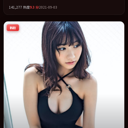
演。以冷峻镜头剖开都市缝隙里的人性温度。全片以「剧情」类型
141,277
热度
9.3
分
2021-09-03
为骨架，在叙事、表演与视听上力求统一。定于 2021-09-10 在内地
院线及主流平台同步亮相，2021 年度话题片中口碑稳健，适合喜欢
强情节与人物弧光的观众完整观看。
韩剧