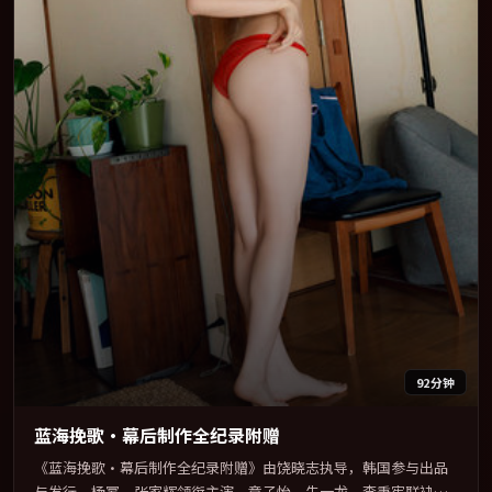
92分钟
蓝海挽歌·幕后制作全纪录附赠
《蓝海挽歌·幕后制作全纪录附赠》由饶晓志执导，韩国参与出品
与发行。杨幂、张家辉领衔主演，章子怡、朱一龙、李秉宪联袂出