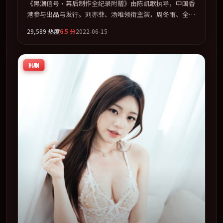
《黑潮信号·幕后制作全纪录附赠》由陈凯歌执导，中国香
港参与出品与发行。刘亦菲、汤唯领衔主演，周冬雨、全智
贤、易烊千玺、张家辉联袂出演。多条时间线交织，真相在
29,589
热度
6.5
分
2022-06-15
最后一刻才缓缓合拢。全片以「冒险」类型为骨架，在叙
事、表演与视听上力求统一。定于 2022-03-13 在内地院线
及主流平台同步亮相，2022 年度话题片中口碑稳健，适合
韩剧
喜欢强情节与人物弧光的观众完整观看。