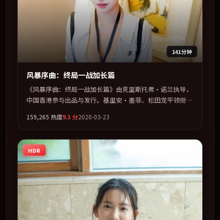
141分钟
风暴序曲：终局一战加长篇
《风暴序曲：终局一战加长篇》由克里斯托弗·诺兰执导，
中国香港参与出品与发行。基里安·墨菲、松田龙平领衔主
演，张子枫、蒂尔达·斯文顿、宋康昊、巩俐联袂出演。在
159,265
热度
9.3
分
2020-03-23
信任崩塌与自我救赎之间反复拉扯。全片以「动作」类型为
骨架，在叙事、表演与视听上力求统一。定于 2020-05-04
在内地院线及主流平台同步亮相，2020 年度话题片中口碑
HDR
稳健，适合喜欢强情节与人物弧光的观众完整观看。