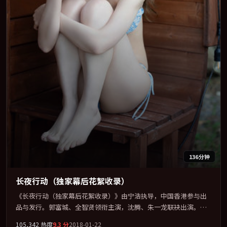
136分钟
长夜行动（独家幕后花絮收录）
《长夜行动（独家幕后花絮收录）》由宁浩执导，中国香港参与出
品与发行。郭富城、全智贤领衔主演，沈腾、朱一龙联袂出演。以
冷峻镜头剖开都市缝隙里的人性温度。全片以「奇幻」类型为骨
105,342
热度
9.3
分
2018-01-22