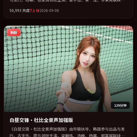
演。公路、追车与心理战三线并进，张力持续堆叠。全片以「战
50,993
热度
7.1
分
2026-09-08
争」类型为骨架，在叙事、表演与视听上力求统一。定于 2026-12-
25 在内地院线及主流平台同步亮相，2026 年度话题片中口碑稳健，
适合喜欢强情节与人物弧光的观众完整观看。
韩剧
129分钟
白昼交锋·杜比全景声加强版
《白昼交锋·杜比全景声加强版》由毕赣执导，韩国参与出品与发
行。古天乐、廖凡领衔主演，梁朝伟、汤唯、杨幂、郭富城联袂出