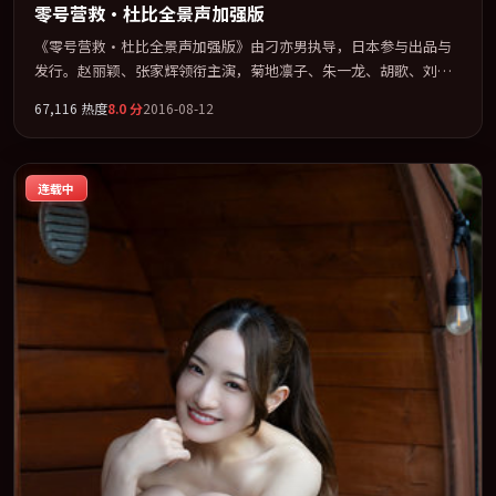
零号营救·杜比全景声加强版
《零号营救·杜比全景声加强版》由刁亦男执导，日本参与出品与
发行。赵丽颖、张家辉领衔主演，菊地凛子、朱一龙、胡歌、刘亦
菲联袂出演。以冷峻镜头剖开都市缝隙里的人性温度。全片以「科
67,116
热度
8.0
分
2016-08-12
幻」类型为骨架，在叙事、表演与视听上力求统一。定于 2016-01-
09 在内地院线及主流平台同步亮相，2016 年度话题片中口碑稳健，
适合喜欢强情节与人物弧光的观众完整观看。
连载中